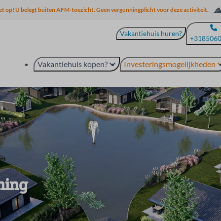
et op! U belegt buiten AFM-toezicht. Geen vergunningplicht voor deze activiteit.
Vakantiehuis huren?
+318506
Vakantiehuis kopen?
Investeringsmogelijkheden
ning