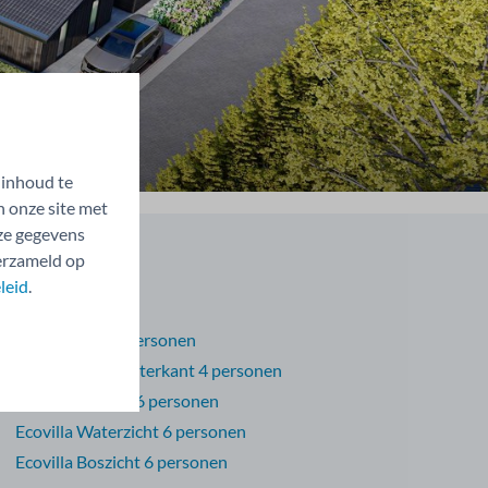
 inhoud te
n onze site met
eze gegevens
verzameld op
Types
leid
.
Bungalow kopen
Bosrandvilla 6 personen
Wood Lodge Waterkant 4 personen
Watervilla Luxe 6 personen
Ecovilla Waterzicht 6 personen
Ecovilla Boszicht 6 personen