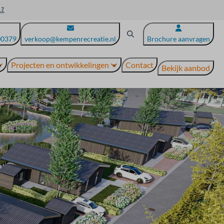
00379
verkoop@kempenrecreatie.nl
Brochure aanvragen
Projecten en ontwikkelingen
Contact
Bekijk aanbod