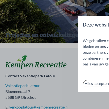
Deze websit
Projecten en ontwikkelingen
We gebruiken co
bieden en ons v
onze partners v
combineren met 
basis van uw ge
Contact Vakantiepark Latour:
Alles accepter
Vakantiepark Latour
Bloemendaal 7
5688 GP Oirschot
E:
verkooplatour@kempenrecreatie.nl