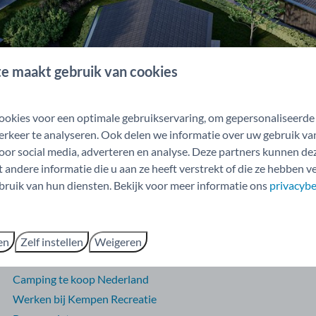
e maakt gebruik van cookies
okies voor een optimale gebruikservaring, om gepersonaliseerde
erkeer te analyseren. Ook delen we informatie over uw gebruik va
oor social media, adverteren en analyse. Deze partners kunnen d
andere informatie die u aan ze heeft verstrekt of die ze hebben 
Over Kempen Recreatie
bruik van hun diensten. Bekijk voor meer informatie ons
privacybe
Over Kempen Recreatie
Verhuurorganisatie
Omgeving
en
Zelf instellen
Weigeren
Verhuur
Camping te koop Nederland
Werken bij Kempen Recreatie