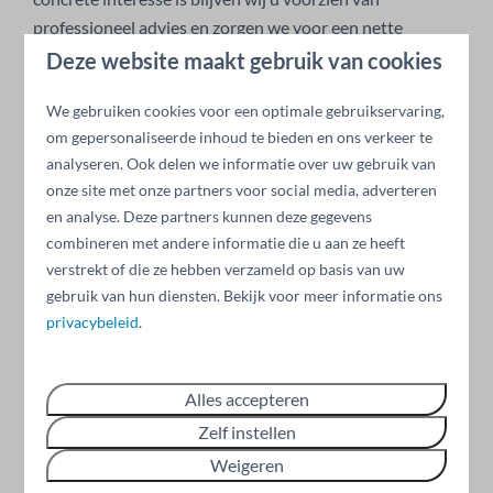
professioneel advies en zorgen we voor een nette
totstandkoming van het koopcontract. De begeleiding
Deze website maakt gebruik van cookies
stopt niet na de oplevering van uw droomwoning. Onze
We gebruiken cookies voor een optimale gebruikservaring,
professionele verhuurorganisatie zorgt ervoor dat er een
om gepersonaliseerde inhoud te bieden en ons verkeer te
constante en
hoge bezettingsgraad
gerealiseerd wordt
analyseren. Ook delen we informatie over uw gebruik van
waardoor uw investering goed rendeert!
onze site met onze partners voor social media, adverteren
en analyse. Deze partners kunnen deze gegevens
combineren met andere informatie die u aan ze heeft
verstrekt of die ze hebben verzameld op basis van uw
gebruik van hun diensten. Bekijk voor meer informatie ons
privacybeleid
.
Verschillende types
Alles accepteren
Benieuwd naar de verschillende type woningen waar
Kempen Recreatie over beschikt?
Zelf instellen
Bekijk nu de brochure
Weigeren