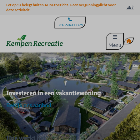
Let op! U belegt buiten AFM-toezicht. Geen vergunningplicht voor
deze activiteit.
+31850600379
Menu
Investeren in een vakantiewoning
Bekijk ons aanbod
Hoe werkt het?